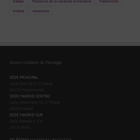
trabajo
Trastornos de la conducta alimentaria
Tratamiento
tristeza
vacaciones
Áncora Gabinete de Psicología
SEDE PRINCIPAL
Calle Gran Vía 8, 2ª planta
28220 Majadahonda
SEDE MADRID CENTRO
Calle Altamirano 50, 1ª Planta
28008 Madrid
SEDE MADRID SUR
Calle Navarra 9, 1ºA
28320 Pinto
-
TELÉFONO
616388682
|
916347736