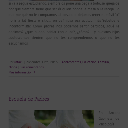
si va a seguir estudiando, siempre os pone una pega a todo, se queja de
por qué siempre tiene que ser él quien ponga la mesa o la recoja… o
que por qué no le compramos tal cosa o le dejamos tener el móvil “x”
o ir a tal fiesta o sitio… en definitiva esa actitud más “rebelde e
inconformista”. Como padres nos podemos sentir perdidos, ¿qué le
decimos? ¿qué puedo hablar con ellos?, ¿cómo?… y nuestros hijos
adolescentes sienten que no les comprendemos o que no les
escuchamos.
Por
rafael
|
diciembre 17th, 2015
|
Adolescentes
,
Educacion
,
Familia
,
Niños
|
Sin comentarios
Más información
Escuela de Padres
En Áncora
Gabinete de
Psicología