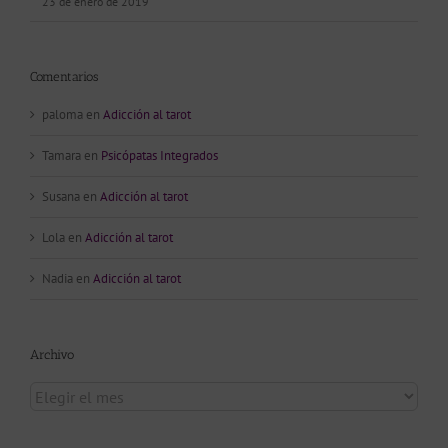
23 de enero de 2019
Comentarios
paloma
en
Adicción al tarot
Tamara
en
Psicópatas Integrados
Susana
en
Adicción al tarot
Lola
en
Adicción al tarot
Nadia
en
Adicción al tarot
Archivo
Archivo