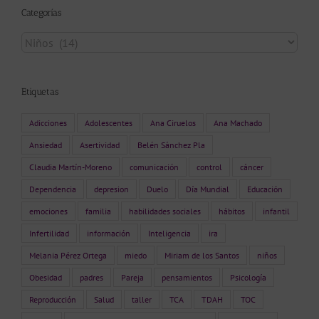
Categorías
Categorías
Etiquetas
Adicciones
Adolescentes
Ana Ciruelos
Ana Machado
Ansiedad
Asertividad
Belén Sánchez Pla
Claudia Martín-Moreno
comunicación
control
cáncer
Dependencia
depresion
Duelo
Día Mundial
Educación
emociones
familia
habilidades sociales
hábitos
infantil
Infertilidad
información
Inteligencia
ira
Melania Pérez Ortega
miedo
Miriam de los Santos
niños
Obesidad
padres
Pareja
pensamientos
Psicología
Reproducción
Salud
taller
TCA
TDAH
TOC