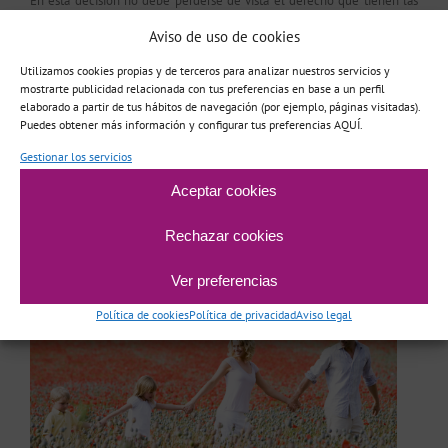
En esta decisión no debe perderse de vista el derecho que tienen las
personas de conocer cuál es su origen, sobre todo si son niños nacidos a
Aviso de uso de cookies
través de técnicas que implica material genético donado, según indica
el El Comité […]
Utilizamos cookies propias y de terceros para analizar nuestros servicios y
mostrarte publicidad relacionada con tus preferencias en base a un perfil
elaborado a partir de tus hábitos de navegación (por ejemplo, páginas visitadas).
Puedes obtener más información y configurar tus preferencias AQUÍ.
Por
Melania Pérez
|
agosto 26th, 2015
|
Comunicacion
,
Infertilidad
,
Niños
,
Padres
,
Reproducción
|
Sin comentarios
Gestionar los servicios
Más información
Aceptar cookies
Rechazar cookies
¿Qué hacer con nuestros hijos en vacaciones?
Ver preferencias
Política de cookies
Política de privacidad
Aviso legal