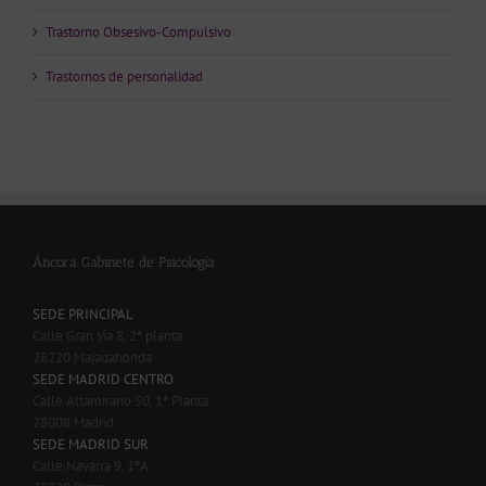
Trastorno Obsesivo-Compulsivo
Trastornos de personalidad
Áncora Gabinete de Psicología
SEDE PRINCIPAL
Calle Gran Vía 8, 2ª planta
28220 Majadahonda
SEDE MADRID CENTRO
Calle Altamirano 50, 1ª Planta
28008 Madrid
SEDE MADRID SUR
Calle Navarra 9, 1ºA