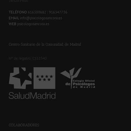
28320 Pinto
-
TELÉFONO
616388682
|
916347736
EMAIL
info@psicologosancora.es
WEB
psicologosancora.es
Centro Sanitario de la Comunidad de Madrid
Nº de registro: CS12340
-
COLABORADORES