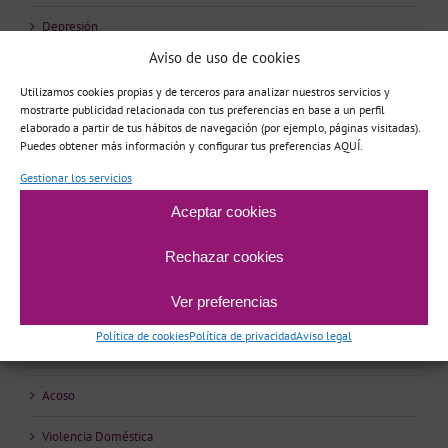
Depresión
Aviso de uso de cookies
Bajo estado de ánimo
Utilizamos cookies propias y de terceros para analizar nuestros servicios y
Baja autoestima
mostrarte publicidad relacionada con tus preferencias en base a un perfil
elaborado a partir de tus hábitos de navegación (por ejemplo, páginas visitadas).
Puedes obtener más información y configurar tus preferencias AQUÍ.
Ruptura de pareja
Gestionar los servicios
Pensamiento obsesivo
Aceptar cookies
Perfeccionismo/Exigencia
Rechazar cookies
Fobias
Ver preferencias
Hipocondria
Política de cookies
Política de privacidad
Aviso legal
Problemas del sueño
Acoso
Violencia Doméstica