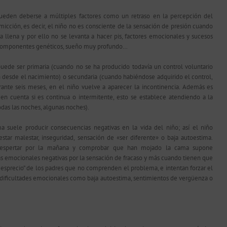
ueden deberse a múltiples factores como un retraso en la percepción del
 micción, es decir, el niño no es consciente de la sensación de presión cuando
ga llena y por ello no se levanta a hacer pis, factores emocionales y sucesos
 componentes genéticos, sueño muy profundo…
puede ser primaria (cuando no se ha producido todavía un control voluntario
 desde el nacimiento) o secundaria (cuando habiéndose adquirido el control,
ante seis meses, en el niño vuelve a aparecer la incontinencia. Además es
en cuenta si es continua o intermitente, esto se establece atendiendo a la
odas las noches, algunas noches).
a suele producir consecuencias negativas en la vida del niño; así el niño
star malestar, inseguridad, sensación de «ser diferente» o baja autoestima.
despertar por la mañana y comprobar que han mojado la cama supone
s emocionales negativas por la sensación de fracaso y más cuando tienen que
“desprecio” de los padres que no comprenden el problema, e intentan forzar el
 dificultades emocionales como baja autoestima, sentimientos de vergüenza o