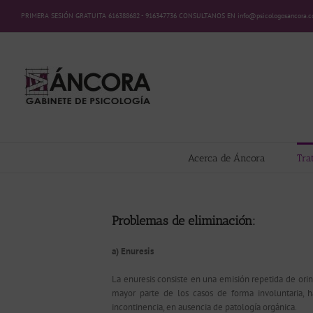
Saltar
PRIMERA SESIÓN GRATUITA 616388682 - 916347736 CONSULTANOS EN info@psicologosancora.
al
contenido
Acerca de Áncora
Tra
Problemas de eliminación:
a) Enuresis
La enuresis consiste en una emisión repetida de orina
mayor parte de los casos de forma involuntaria,
incontinencia, en ausencia de patología orgánica.