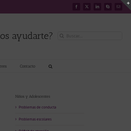
Facebook
X
LinkedIn
Skype
Correo
electróni
os ayudarte?
Buscar:
leres
Contacto
Niños y Adolescentes
Problemas de conducta
Problemas escolares