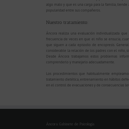
algo malo y que es una carga para la familia, tiende 
popularidad entre sus compañeros.
Nuestro tratamiento:
Áncora realiza una evaluación individualizada que 
frecuencia de veces en que el niño se ensucia, cuan
que siguen a cada episodio de encopresis. General
considerable la relación de los padres con el niño, si
Desde Áncora trabajamos estos problemas infor
comprenderlo y manejarlo adecuadamente.
Los procedimientos que habitualmente empleamos 
tratamiento dietética, entrenamiento en hábitos defec
en el control de evacuaciones y de consecuencias leve
Áncora Gabinete de Psicología