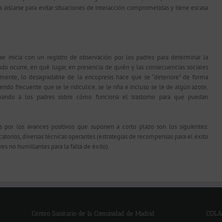
a aislarse para evitar situaciones de interacción comprometidas y tiene escasa
se inicia con un registro de observación por los padres para determinar la
do ocurre, en qué lugar, en presencia de quién y las consecuencias sociales
mente, lo desagradable de la encopresis hace que se “deteriore” de forma
endo frecuente que se le ridiculice, se le riña e incluso se le de algún azote.
mando a los padres sobre cómo funciona el trastorno para que puedan
por los avances positivos que suponen a corto plazo son los siguientes:
atorios, diversas técnicas operantes (estrategias de recompensas para el éxito
s no humillantes para la falta de éxito).
Centro Sanitario de la Comunidad de Madrid
COLA