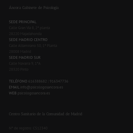
Áncora Gabinete de Psicología
SEDE PRINCIPAL
Calle Gran Vía 8, 2ª planta
28220 Majadahonda
SEDE MADRID CENTRO
Calle Altamirano 50, 1ª Planta
28008 Madrid
SEDE MADRID SUR
Calle Navarra 9, 1ºA
28320 Pinto
-
TELÉFONO
616388682
|
916347736
EMAIL
info@psicologosancora.es
WEB
psicologosancora.es
Centro Sanitario de la Comunidad de Madrid
Nº de registro: CS12340