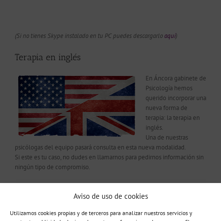
(Si no tienes Skype instalado en tu PC puedes descargarlo
aquí
)
Terapia en inglés
En Áncora gabinete de
Psicología hemos
querido incorporar una
nueva forma de
terapia: la terapia en
inglés.
Una de nuestras
psicólogas del equipo pasará consulta en esta nueva modalidad.
Si este es tu caso, no dudes en llamarnos para pedirnos información sin
ningún tipo de compromiso.
Aviso de uso de cookies
Utilizamos cookies propias y de terceros para analizar nuestros servicios y