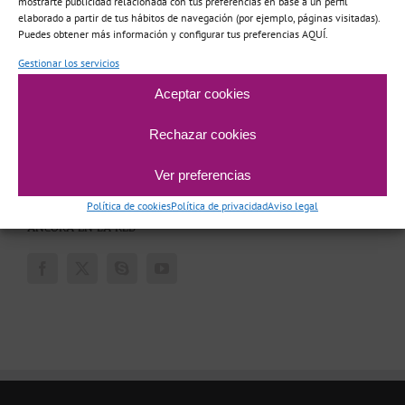
mostrarte publicidad relacionada con tus preferencias en base a un perfil
elaborado a partir de tus hábitos de navegación (por ejemplo, páginas visitadas).
Puedes obtener más información y configurar tus preferencias AQUÍ.
Acerca de Áncora
Gestionar los servicios
Centros
Aceptar cookies
Equipo
Rechazar cookies
Metodología/Orientación
Ver preferencias
Terapia Online e Inglés
Política de cookies
Política de privacidad
Aviso legal
ÁNCORA EN LA RED