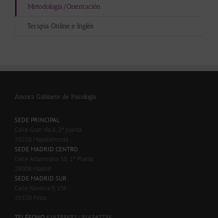
Metodología/Orientación
Terapia Online e Inglés
Áncora Gabinete de Psicología
SEDE PRINCIPAL
Calle Gran Vía 8, 2ª planta
28220 Majadahonda
SEDE MADRID CENTRO
Calle Altamirano 50, 1ª Planta
28008 Madrid
SEDE MADRID SUR
Calle Navarra 9, 1ºA
28320 Pinto
-
TELÉFONO
616388682
|
916347736