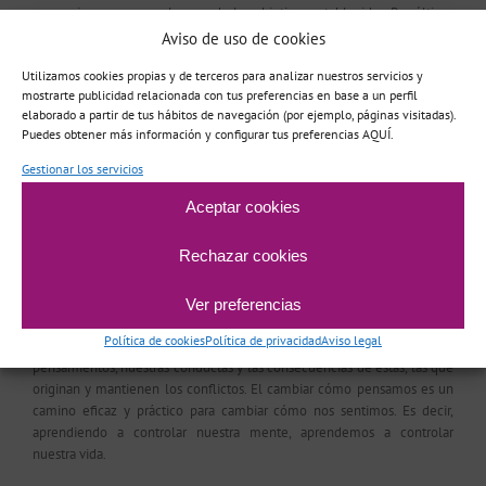
progresiva y se vayan alcanzando los objetivos establecidos. Por último
se pasará a una fase de seguimiento donde las visitas serán mensuales.
Aviso de uso de cookies
Utilizamos cookies propias y de terceros para analizar nuestros servicios y
ORIENTACIÓN
mostrarte publicidad relacionada con tus preferencias en base a un perfil
elaborado a partir de tus hábitos de navegación (por ejemplo, páginas visitadas).
Nuestra intervención
Puedes obtener más información y configurar tus preferencias AQUÍ.
está basada en una
Gestionar los servicios
orientación
cognitivo-
Aceptar cookies
conductual
. Este tipo
de terapia está
Rechazar cookies
considerada como
una de las de mayor
aceptación y mejora
Ver preferencias
en el tratamiento de una gran variedad de trastornos o problemas
Política de cookies
Política de privacidad
Aviso legal
psicológicos. Este tratamiento se basa en la idea de que son nuestros
pensamientos, nuestras conductas y las consecuencias de éstas, las que
originan y mantienen los conflictos. El cambiar cómo pensamos es un
camino eficaz y práctico para cambiar cómo nos sentimos. Es decir,
aprendiendo a controlar nuestra mente, aprendemos a controlar
nuestra vida.