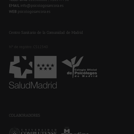
EMAIL
info@psicologosancora.es
WEB
psicologosancora.es
Centro Sanitario de la Comunidad de Madrid
Nº de registro: CS12340
-
COLABORADORES