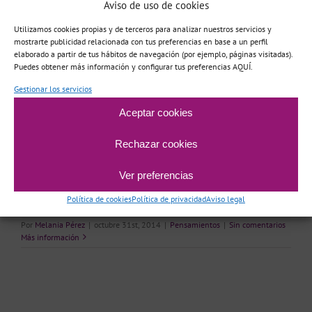
Aviso de uso de cookies
reestructuración cognitiva, esto es así porque todos nosotros tenemos
Utilizamos cookies propias y de terceros para analizar nuestros servicios y
pensamientos distorsionados, es decir, pensamientos sobre situaciones
mostrarte publicidad relacionada con tus preferencias en base a un perfil
que objetivamente no están en consonancia con la realidad y por tanto
elaborado a partir de tus hábitos de navegación (por ejemplo, páginas visitadas).
pueden generar en nosotros emociones desagradables.
Puedes obtener más información y configurar tus preferencias AQUÍ.
Existen 15 tipos de pensamientos distorsionados, hoy queremos
Gestionar los servicios
compartir con vosotros los siete primeros para que aprendáis a
Aceptar cookies
identificarlos, la semana que viene volveremos con el resto de ellos.
Filtraje: también conocido como “visión de túnel”. Consiste en
Rechazar cookies
fijarse sólo en un detalle de una situación (generalmente la
parte negativa), dándole mucho más valor que al resto. Ejemplo:
Ver preferencias
en el trabajo te felicitan porque lo has […]
Política de cookies
Política de privacidad
Aviso legal
Por
Melania Pérez
|
octubre 31st, 2014
|
Pensamientos
|
Sin comentarios
Más información