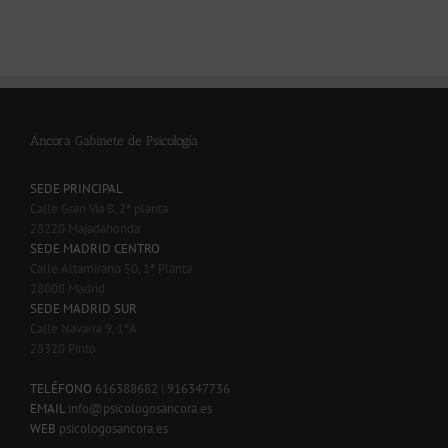
Áncora Gabinete de Psicología
SEDE PRINCIPAL
Calle Gran Vía 8, 2ª planta
28220 Majadahonda
SEDE MADRID CENTRO
Calle Altamirano 50, 1ª Planta
28008 Madrid
SEDE MADRID SUR
Calle Navarra 9, 1ºA
28320 Pinto
-
TELÉFONO
616388682
|
916347736
EMAIL
info@psicologosancora.es
WEB
psicologosancora.es