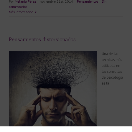
Por
Melania Pérez
|
noviembre 21st, 2014
|
Pensamientos
|
Sin
comentarios
Más información
Pensamientos distorsionados
Una de las
técnicas más
utilizada en
las consultas
de psicología
es la