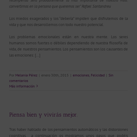
recompensa será probablemente la más importante de nuestra vida:
convertirnos en la persona que queremos ser” Rafael Santandreu
Los miedos exagerados y los “debería” impiden que disfrutemos de la
vida y que nos desarrollemos con todo nuestro potencial.
Los problemas emocionales están en nuestra mente. Los seres
humanos somos fuertes o débiles dependiendo de nuestra filosofía de
vida, de nuestros pensamientos. Los pensamientos son los causantes de
las emociones: […]
Por
Melania Pérez
|
enero 30th, 2015
|
emociones
,
Felicidad
|
Sin
comentarios
Más información
Piensa bien y vivirás mejor.
Tras haber hablado de los pensamientos automáticos y las distorsiones
cognitivas, a continuación os mostramos unos pasos que podéis