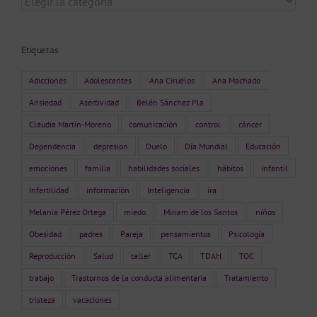
Etiquetas
Adicciones
Adolescentes
Ana Ciruelos
Ana Machado
Ansiedad
Asertividad
Belén Sánchez Pla
Claudia Martín-Moreno
comunicación
control
cáncer
Dependencia
depresion
Duelo
Día Mundial
Educación
emociones
familia
habilidades sociales
hábitos
infantil
Infertilidad
información
Inteligencia
ira
Melania Pérez Ortega
miedo
Miriam de los Santos
niños
Obesidad
padres
Pareja
pensamientos
Psicología
Reproducción
Salud
taller
TCA
TDAH
TOC
trabajo
Trastornos de la conducta alimentaria
Tratamiento
tristeza
vacaciones