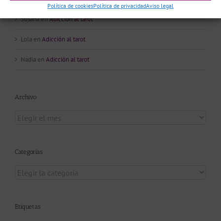
Política de cookies
Política de privacidad
Aviso legal
Susana
en
Adicción al tarot
Lola
en
Adicción al tarot
Nadia
en
Adicción al tarot
Archivo
Archivo
Categorías
Categorías
Etiquetas