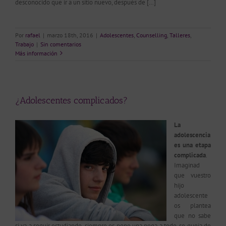
desconocido que ir a un sitio nuevo, después de […]
Por
rafael
|
marzo 18th, 2016
|
Adolescentes
,
Counselling
,
Talleres
,
Trabajo
|
Sin comentarios
Más información
¿Adolescentes complicados?
La
adolescencia
es una etapa
complicada
.
Imaginad
que vuestro
hijo
adolescente
os plantea
que no sabe
si va a seguir estudiando, siempre os pone una pega a todo, se queja de