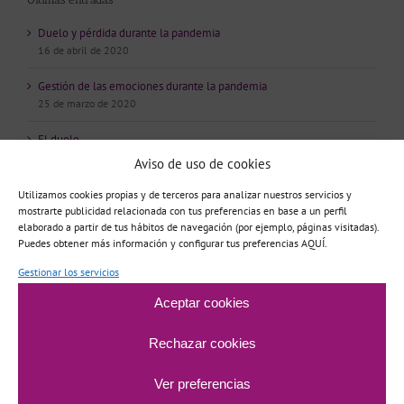
Duelo y pérdida durante la pandemia
16 de abril de 2020
Gestión de las emociones durante la pandemia
25 de marzo de 2020
El duelo
23 de octubre de 2019
Aviso de uso de cookies
Gestión del Malestar Cotidiano
Utilizamos cookies propias y de terceros para analizar nuestros servicios y
31 de mayo de 2019
mostrarte publicidad relacionada con tus preferencias en base a un perfil
elaborado a partir de tus hábitos de navegación (por ejemplo, páginas visitadas).
Puedes obtener más información y configurar tus preferencias AQUÍ.
APRENDE A ESTUDIAR, aprende a aprender
23 de enero de 2019
Gestionar los servicios
Aceptar cookies
Comentarios
Rechazar cookies
paloma
en
Adicción al tarot
Ver preferencias
Tamara
en
Psicópatas Integrados