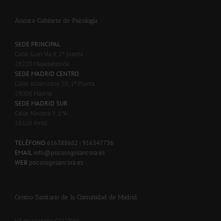
Áncora Gabinete de Psicología
SEDE PRINCIPAL
Calle Gran Vía 8, 2ª planta
28220 Majadahonda
SEDE MADRID CENTRO
Calle Altamirano 50, 1ª Planta
28008 Madrid
SEDE MADRID SUR
Calle Navarra 9, 1ºA
28320 Pinto
-
TELÉFONO
616388682
|
916347736
EMAIL
info@psicologosancora.es
WEB
psicologosancora.es
Centro Sanitario de la Comunidad de Madrid
Nº de registro: CS12340