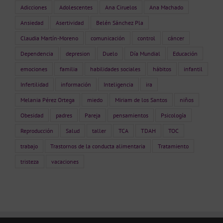
Adicciones
Adolescentes
Ana Ciruelos
Ana Machado
Ansiedad
Asertividad
Belén Sánchez Pla
Claudia Martín-Moreno
comunicación
control
cáncer
Dependencia
depresion
Duelo
Día Mundial
Educación
emociones
familia
habilidades sociales
hábitos
infantil
Infertilidad
información
Inteligencia
ira
Melania Pérez Ortega
miedo
Miriam de los Santos
niños
Obesidad
padres
Pareja
pensamientos
Psicología
Reproducción
Salud
taller
TCA
TDAH
TOC
trabajo
Trastornos de la conducta alimentaria
Tratamiento
tristeza
vacaciones