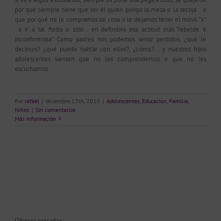
por qué siempre tiene que ser él quien ponga la mesa o la recoja… o
que por qué no le compramos tal cosa o le dejamos tener el móvil “x”
o ir a tal fiesta o sitio… en definitiva esa actitud más “rebelde e
inconformista”. Como padres nos podemos sentir perdidos, ¿qué le
decimos? ¿qué puedo hablar con ellos?, ¿cómo?… y nuestros hijos
adolescentes sienten que no les comprendemos o que no les
escuchamos.
Por
rafael
|
diciembre 17th, 2015
|
Adolescentes
,
Educacion
,
Familia
,
Niños
|
Sin comentarios
Más información
Últimas entradas