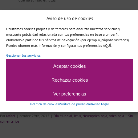
que ha sufrido el Ictus.
Es importante entender que ningún programa de rehabilitación
Aviso de uso de cookies
puede conseguir volver a una situación igual a la previa a sufrir el
ictus y que su objetivo principal es el de ayudar al paciente a
Utilizamos cookies propias y de terceros para analizar nuestros servicios y
adaptarse a sus déficits.
mostrarte publicidad relacionada con tus preferencias en base a un perfil
elaborado a partir de tus hábitos de navegación (por ejemplo, páginas visitadas).
Desde
Áncora Gabinete de Psicología
ayudamos a los pacientes en
Puedes obtener más información y configurar tus preferencias AQUÍ.
esta segunda fase tras el alta hospitalaria; a recuperar o mejorar estas
Gestionar los servicios
funciones relacionadas con la cognición y a normalizar la nueva
situación a la que se enfrenta el paciente, desde una visión integradora
Aceptar cookies
en la que se trabaja tanto con el paciente como con la familia.
Rechazar cookies
Ver preferencias
Política de cookies
Política de privacidad
Aviso legal
Por
rafael
|
octubre 29th, 2015
|
Día Mundial
,
Ictus
,
Neuropsicología
,
psicología
|
Sin
comentarios