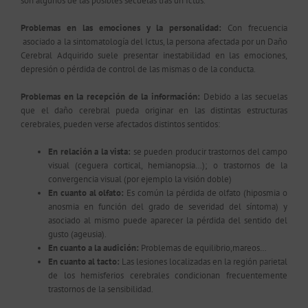
son algunos de las posibles secuelas tras un Ictus.
Problemas en las emociones y la personalidad:
Con frecuencia
asociado a la sintomatología del Ictus, la persona afectada por un Daño
Cerebral Adquirido suele presentar inestabilidad en las emociones,
depresión o pérdida de control de las mismas o de la conducta.
Problemas en la recepción de la información:
Debido a las secuelas
que el daño cerebral pueda originar en las distintas estructuras
cerebrales, pueden verse afectados distintos sentidos:
En relación a la vista:
se pueden producir trastornos del campo
visual (ceguera cortical, hemianopsia…); o trastornos de la
convergencia visual (por ejemplo la visión doble)
En cuanto al olfato:
Es común la pérdida de olfato (hiposmia o
anosmia en función del grado de severidad del síntoma) y
asociado al mismo puede aparecer la pérdida del sentido del
gusto (ageusia).
En cuanto a la audición:
Problemas de equilibrio,mareos…
En cuanto al tacto:
Las lesiones localizadas en la región parietal
de los hemisferios cerebrales condicionan frecuentemente
trastornos de la sensibilidad.