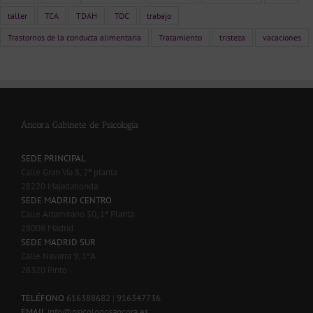
taller
TCA
TDAH
TOC
trabajo
Trastornos de la conducta alimentaria
Tratamiento
tristeza
vacaciones
Áncora Gabinete de Psicología
SEDE PRINCIPAL
Calle Gran Vía 8, 2ª planta
28220 Majadahonda
SEDE MADRID CENTRO
Calle Altamirano 50, 1ª Planta
28008 Madrid
SEDE MADRID SUR
Calle Navarra 9, 1ºA
28320 Pinto
-
TELÉFONO
616388682
|
916347736
EMAIL
info@psicologosancora.es