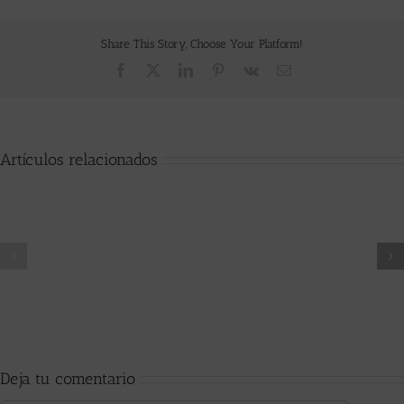
Share This Story, Choose Your Platform!
Facebook
X
LinkedIn
Pinterest
Vk
Correo
electrónico
Artículos relacionados
Día
Mundial
La
sin
fibromialgia
tabaco
Deja tu comentario