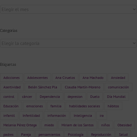
Archivo
Categorías
Categorías
Etiquetas
Adicciones
Adolescentes
Ana Ciruelos
Ana Machado
Ansiedad
Asertividad
Belén Sánchez Pla
Claudia Martín-Moreno
comunicación
control
cáncer
Dependencia
depresion
Duelo
Día Mundial
Educación
emociones
familia
habilidades sociales
hábitos
infantil
Infertilidad
información
Inteligencia
ira
Melania Pérez Ortega
miedo
Miriam de los Santos
niños
Obesidad
padres
Pareja
pensamientos
Psicología
Reproducción
Salud