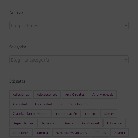
Archivo
Archivo
Categorías
Categorías
Etiquetas
Adicciones
Adolescentes
Ana Ciruelos
Ana Machado
Ansiedad
Asertividad
Belén Sánchez Pla
Claudia Martín-Moreno
comunicación
control
cáncer
Dependencia
depresion
Duelo
Día Mundial
Educación
emociones
familia
habilidades sociales
hábitos
infantil