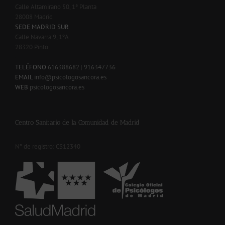
Calle Altamirano 50, 1ª Planta
28008 Madrid
SEDE MADRID SUR
Calle Navarra 9, 1ºA
28320 Pinto
-
TELÉFONO
616388682
|
916347736
EMAIL
info@psicologosancora.es
WEB
psicologosancora.es
Centro Sanitario de la Comunidad de Madrid
Nº de registro: CS12340
-