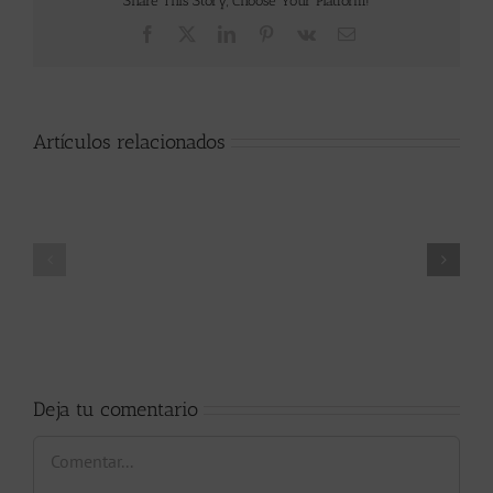
Share This Story, Choose Your Platform!
Facebook
X
LinkedIn
Pinterest
Vk
Correo
electrónico
Artículos relacionados
Día
La
Mundial
fibromialgia
del
Autismo
Deja tu comentario
Comentar