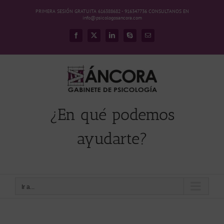
Saltar
PRIMERA SESIÓN GRATUITA 616388682 - 916347736 CONSULTANOS EN
al
info@psicologosancora.com
contenido
Facebook
X
LinkedIn
Skype
Correo
electrónico
¿En qué podemos
ayudarte?
Ir a...