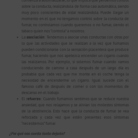
comienza a automatizarse, lo que implica que perdemos control
sobre la conducta, realizándola de forma casi automática, siendo
muy poco conscientes de estar realizándola. Puede llegar un
momento en el que no tengamos control sobre la conducta de
fumar, no controlamos cuando queremos o no fumar, siendo el
tabaco quien nos “controla” a nosotros.
La
asociación
: Tendemos a asociar unas conductas con otras por
lo que las actividades que se realizan a la vez que fumamos
pueden condicionarse con la sensación placentera que produce
fumar, haciendo que nos apetezca encender un cigarro cuando
las realizamos. Por ejemplo, si solemos fumar cuando vamos
conduciendo de camino a casa después de un largo día es
probable que cada vez que me monte en el coche tenga la
necesidad de encenderme un cigarro. Igual sucede con el
famoso café de después de comer o con los momentos de
descanso en el trabajo.
El r
efuerzo
: Cuando fumamos sentimos que se reduce nuestra
ansiedad, que nos relajamos y se alivian los molestos síntomas
de la abstinencia. Esto hace que la conducta de fumar se vea
reforzada y cada vez que estén presentes esos síntomas
“necesitemos” fumar.
¿Por qué nos cuesta tanto dejarlo?