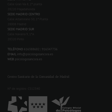
Calle Gran Vía 8, 2ª planta
28220 Majadahonda
SEDE MADRID CENTRO
Calle Altamirano 50, 1ª Planta
28008 Madrid
SEDE MADRID SUR
Calle Navarra 9, 1ºA
28320 Pinto
-
TELÉFONO
616388682
|
916347736
EMAIL
info@psicologosancora.es
WEB
psicologosancora.es
Centro Sanitario de la Comunidad de Madrid
Nº de registro: CS12340
-