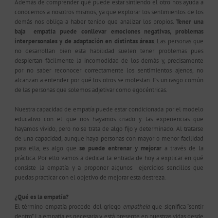
Además de comprender qué puede estar sintiendo el otro nos ayuda a
conocernos a nosotros mismos, ya que explorar los sentimientos de los
demás nos obliga a haber tenido que analizar los propios.
Tener una
baja empatía puede conllevar emociones negativas, problemas
interpersonales y de adaptación en distintas áreas
.
Las personas que
no desarrollan bien esta habilidad suelen tener problemas pues
despiertan fácilmente la incomodidad de los demás y, precisamente
por no saber reconocer correctamente los sentimientos ajenos, no
alcanzan a entender por qué los otros se molestan. Es un rasgo común
de las personas que solemos adjetivar como egocéntricas.
Nuestra capacidad de empatía puede estar condicionada por el modelo
educativo con el que nos hayamos criado y las experiencias que
hayamos vivido, pero no se trata de algo fijo y determinado. Al tratarse
de una capacidad, aunque haya personas con mayor o menor facilidad
para ella, es algo que
se puede entrenar y mejorar
a través de la
práctica. Por ello vamos a dedicar la entrada de hoy a explicar en qué
consiste la empatía y a proponer algunos ejercicios sencillos que
puedas practicar con el objetivo de mejorar esta destreza.
¿Qué es la empatía?
El término empatía procede del griego
empatheia
que significa “sentir
dentro”. La empatía es necesaria y está presente en nuestras vidas desde