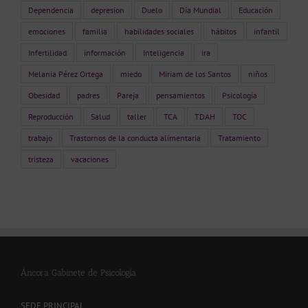
Dependencia
depresion
Duelo
Día Mundial
Educación
emociones
familia
habilidades sociales
hábitos
infantil
Infertilidad
información
Inteligencia
ira
Melania Pérez Ortega
miedo
Miriam de los Santos
niños
Obesidad
padres
Pareja
pensamientos
Psicología
Reproducción
Salud
taller
TCA
TDAH
TOC
trabajo
Trastornos de la conducta alimentaria
Tratamiento
tristeza
vacaciones
Áncora Gabinete de Psicología
SEDE PRINCIPAL