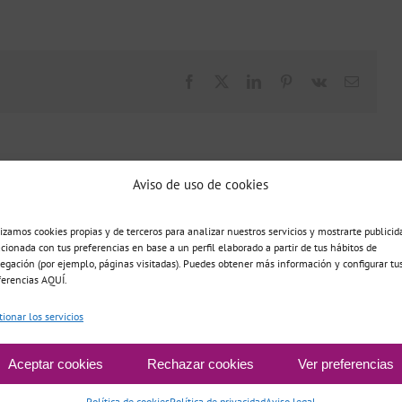
Facebook
X
LinkedIn
Pinterest
Vk
Correo
electró
Aviso de uso de cookies
lizamos cookies propias y de terceros para analizar nuestros servicios y mostrarte publicid
acionada con tus preferencias en base a un perfil elaborado a partir de tus hábitos de
La
egación (por ejemplo, páginas visitadas). Puedes obtener más información y configurar tu
Duelo y
ferencias AQUÍ.
Gestión
importancia
pérdida
del
Dependencia
de
durante la
tionar los servicios
Malestar
emocional
la
pandemia
Cotidiano
educación
emocional
Aceptar cookies
Rechazar cookies
Ver preferencias
Política de cookies
Política de privacidad
Aviso legal