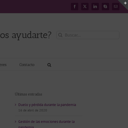
Facebook
X
LinkedIn
Skype
Correo
electróni
os ayudarte?
Buscar:
leres
Contacto
Últimas entradas
Duelo y pérdida durante la pandemia
16 de abril de 2020
Gestión de las emociones durante la
pandemia