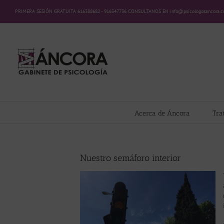
Saltar
PRIMERA SESIÓN GRATUITA 616388682 - 916347736 CONSULTANOS EN info@psicologosancora.
al
contenido
Acerca de Áncora
Tra
Nuestro semáforo interior