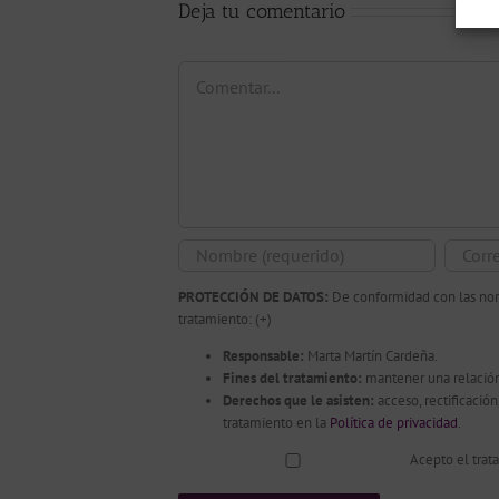
Deja tu comentario
Comentar
PROTECCIÓN DE DATOS:
De conformidad con las norm
tratamiento:
(+)
Responsable:
Marta Martín Cardeña.
Fines del tratamiento:
mantener una relación
Derechos que le asisten:
acceso, rectificació
tratamiento en la
Política de privacidad
.
Acepto el trat