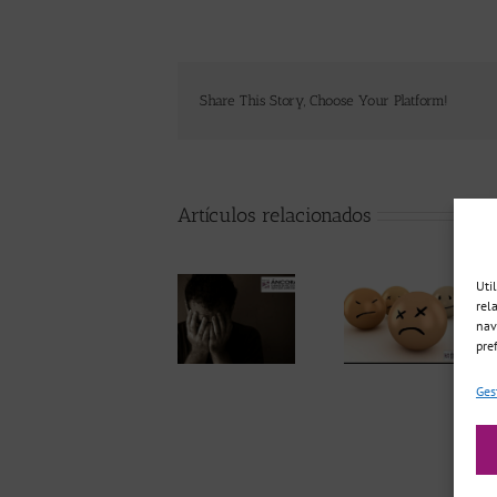
Share This Story, Choose Your Platform!
Artículos relacionados
Uti
rel
Gestión de
nav
Duelo y
las
pre
pérdida
emociones
durante la
durante la
Ges
pandemia
pandemia