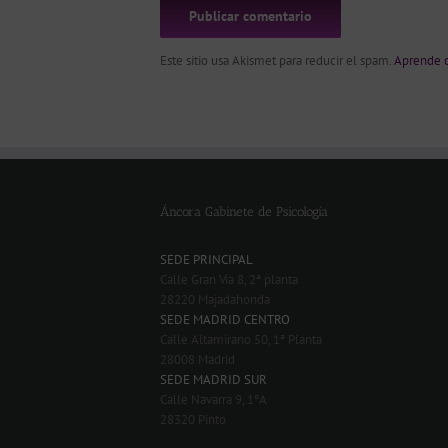
Este sitio usa Akismet para reducir el spam.
Aprende c
Áncora Gabinete de Psicología
SEDE PRINCIPAL
Calle Gran Vía 8, 2ª planta
28220 Majadahonda
SEDE MADRID CENTRO
Calle Altamirano 50, 1ª Planta
28008 Madrid
SEDE MADRID SUR
Calle Navarra 9, 1ºA
28320 Pinto
-