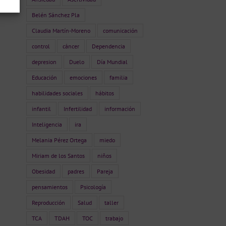
Belén Sánchez Pla
Claudia Martín-Moreno
comunicación
control
cáncer
Dependencia
depresion
Duelo
Día Mundial
Educación
emociones
familia
habilidades sociales
hábitos
infantil
Infertilidad
información
Inteligencia
ira
Melania Pérez Ortega
miedo
Miriam de los Santos
niños
Obesidad
padres
Pareja
pensamientos
Psicología
Reproducción
Salud
taller
TCA
TDAH
TOC
trabajo