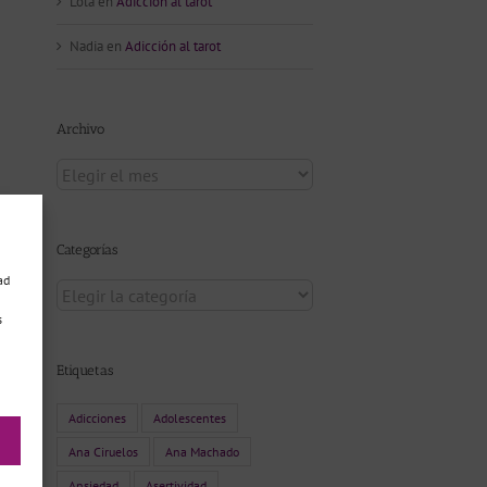
Lola
en
Adicción al tarot
Nadia
en
Adicción al tarot
nico
Archivo
Archivo
Categorías
ad
Categorías
Gestión de
s
las
Gestión
emociones
del
Etiquetas
durante la
Malestar
pandemia
Cotidiano
Adicciones
Adolescentes
Ana Ciruelos
Ana Machado
Ansiedad
Asertividad