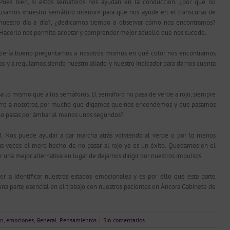
Pues bien, si estos semáforos nos ayudan en la conducción, ¿por qué no
usamos «nuestro semáforo interior» para que nos ayude en el transcurso de
nuestro día a día?, ¿dedicamos tiempo a observar cómo nos encontramos?
Hacerlo nos permite aceptar y comprender mejor aquello que nos sucede.
Sería bueno preguntarnos a nosotros mismos en qué color nos encontramos
os y a regularnos siendo nuestro aliado y nuestro indicador para darnos cuenta
 lo mismo que a los semáforos. El semáforo no pasa de verde a rojo, siempre
curre a nosotros, por mucho que digamos que nos encendemos y que pasamos
 no pasas por ámbar al menos unos segundos?
d. Nos puede ayudar a dar marcha atrás volviendo al verde o por lo menos
as veces el mero hecho de no pasar al rojo ya es un éxito. Quedarnos en el
una mejor alternativa en lugar de dejarnos dirigir por nuestros impulsos.
 a identificar nuestros estados emocionales y es por ello que esta parte
na parte esencial en el trabajo con nuestros pacientes en Áncora Gabinete de
on
,
emociones
,
General
,
Pensamientos
|
Sin comentarios