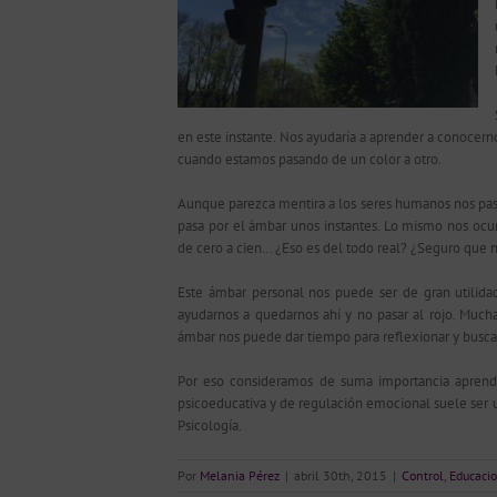
en este instante. Nos ayudaría a aprender a conocern
cuando estamos pasando de un color a otro.
Aunque parezca mentira a los seres humanos nos pasa
pasa por el ámbar unos instantes. Lo mismo nos o
de cero a cien… ¿Eso es del todo real? ¿Seguro que
Este ámbar personal nos puede ser de gran utilida
ayudarnos a quedarnos ahí y no pasar al rojo. Much
ámbar nos puede dar tiempo para reflexionar y buscar 
Por eso consideramos de suma importancia aprender
psicoeducativa y de regulación emocional suele ser u
Psicología.
Por
Melania Pérez
|
abril 30th, 2015
|
Control
,
Educaci