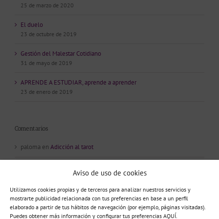
25 de marzo de 2020
El duelo
23 de octubre de 2019
Gestión del Malestar Cotidiano
31 de mayo de 2019
APRENDE A ESTUDIAR, aprende a aprender
23 de enero de 2019
Comentarios
paloma
en
Adicción al tarot
Tamara
en
Psicópatas Integrados
Aviso de uso de cookies
Susana
en
Adicción al tarot
Utilizamos cookies propias y de terceros para analizar nuestros servicios y
mostrarte publicidad relacionada con tus preferencias en base a un perfil
Lola
en
Adicción al tarot
elaborado a partir de tus hábitos de navegación (por ejemplo, páginas visitadas).
Puedes obtener más información y configurar tus preferencias AQUÍ.