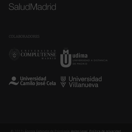
COLABORADORES
© 2012-
. Áncora Gabinete de Psicología.
Aviso Legal
.
Política de privacidad
.