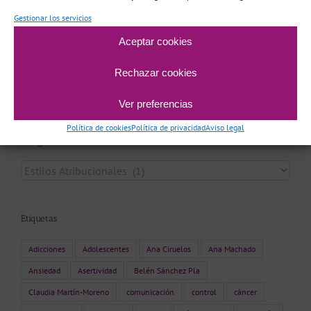
Nadia
en
Adicción al tarot
Gestionar los servicios
Aceptar cookies
Archivo
Rechazar cookies
Archivo
Ver preferencias
Política de cookies
Política de privacidad
Aviso legal
Categorías
Categorías
Etiquetas
Adicciones
Adolescentes
Ana Ciruelos
Ana Machado
Ansiedad
Asertividad
Belén Sánchez Pla
Claudia Martín-Moreno
comunicación
control
cáncer