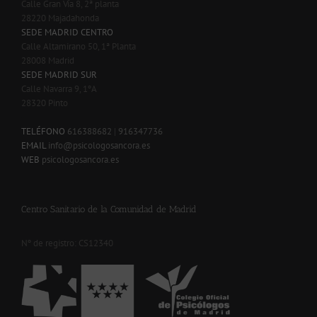
Calle Gran Vía 8, 2ª planta
28220 Majadahonda
SEDE MADRID CENTRO
Calle Altamirano 50, 1ª Planta
28008 Madrid
SEDE MADRID SUR
Calle Navarra 9, 1ºA
28320 Pinto
-
TELÉFONO
616388682
|
916347736
EMAIL
info@psicologosancora.es
WEB
psicologosancora.es
Centro Sanitario de la Comunidad de Madrid
Nº de registro: CS12340
-