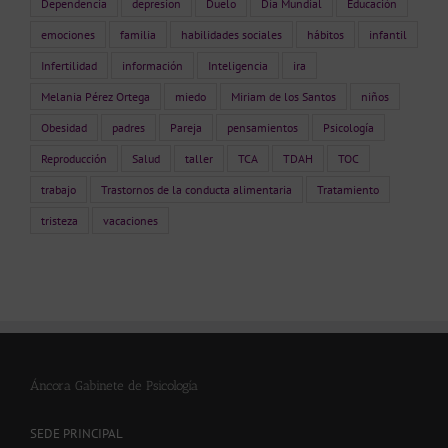
Dependencia
depresion
Duelo
Día Mundial
Educación
emociones
familia
habilidades sociales
hábitos
infantil
Infertilidad
información
Inteligencia
ira
Melania Pérez Ortega
miedo
Miriam de los Santos
niños
Obesidad
padres
Pareja
pensamientos
Psicología
Reproducción
Salud
taller
TCA
TDAH
TOC
trabajo
Trastornos de la conducta alimentaria
Tratamiento
tristeza
vacaciones
Áncora Gabinete de Psicología
SEDE PRINCIPAL