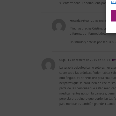
Ges
su enfermedad. Enhorabuena por el artíc
Melania Pérez
20 de febrero de 
Miuchas gracias Cristina, creemos
diferentes enfermedades.
Un saludo y gracias por seguir nu
Olga
15 de febrero de 2015 en 13:14
- Re
La terapia psicológica no sólo es necesar
sobre todo las crónicas. Poder hablar so
otro ángulo, es beneficioso para cualqu
negativas que se producen en ese mismo
parte de las personas que están medicada
medicamentos no son la panacea, tienen 
pero claro, el dinero que perderían las f
para mejorar es también grande, cuando con