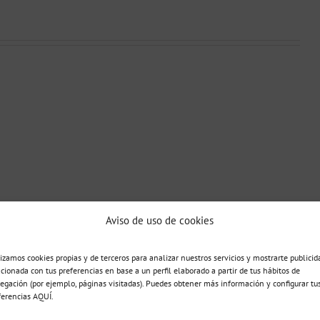
Relaciones
AMORES
Cómo
de
INSANOS
mejorar
pareja:
(2)
la
Sanas
Y
autoestima
o
AUTOENGAÑOS
Dependientes
Aviso de uso de cookies
lizamos cookies propias y de terceros para analizar nuestros servicios y mostrarte publicid
acionada con tus preferencias en base a un perfil elaborado a partir de tus hábitos de
2015 en 15:21
- Responder
egación (por ejemplo, páginas visitadas). Puedes obtener más información y configurar tu
ferencias AQUÍ.
ión acerca de una de las posibles tareas del psicologo en enfermos y
nto emocional en este tipo de pacientes es fundamental durante el curso de