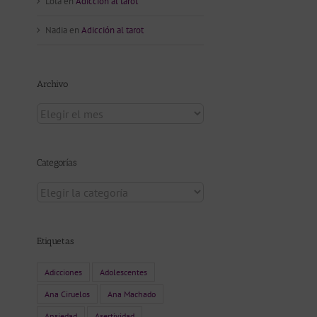
Lola
en
Adicción al tarot
Nadia
en
Adicción al tarot
Archivo
Archivo
Categorías
Categorías
Etiquetas
Adicciones
Adolescentes
Ana Ciruelos
Ana Machado
nico
Ansiedad
Asertividad