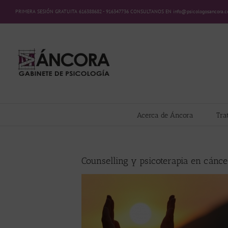
Saltar
PRIMERA SESIÓN GRATUITA 616388682 - 916347736 CONSULTANOS EN info@psicologosancora.
al
contenido
Acerca de Áncora
Tra
Counselling y psicoterapia en cánce