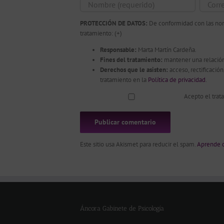
PROTECCIÓN DE DATOS:
De conformidad con las norm
tratamiento:
(+)
Responsable:
Marta Martín Cardeña.
Fines del tratamiento:
mantener una relación
Derechos que le asisten:
acceso, rectificació
tratamiento en la
Política de privacidad
.
Acepto el trat
Este sitio usa Akismet para reducir el spam.
Aprende c
Áncora Gabinete de Psicología