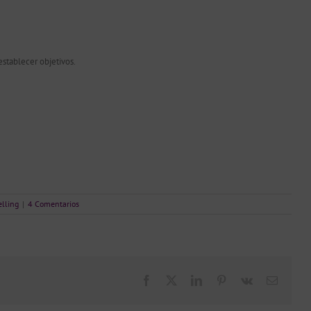
establecer objetivos.
lling
|
4 Comentarios
Facebook
X
LinkedIn
Pinterest
Vk
Correo
electró