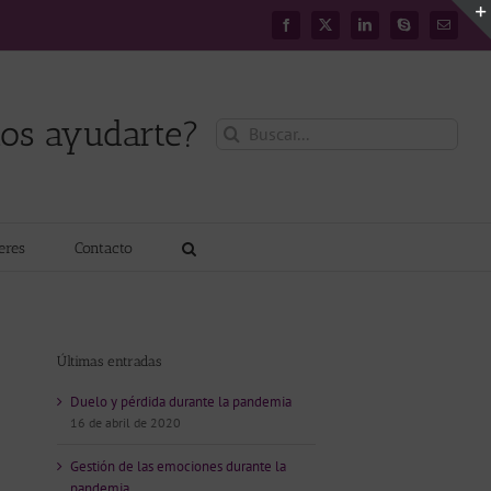
Facebook
X
LinkedIn
Skype
Correo
electróni
os ayudarte?
Buscar:
leres
Contacto
Últimas entradas
Duelo y pérdida durante la pandemia
16 de abril de 2020
Gestión de las emociones durante la
pandemia