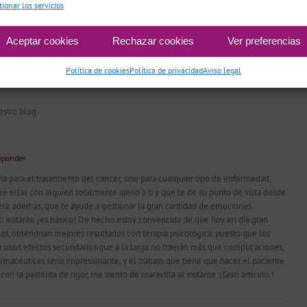
tionar los servicios
ulo.
Aceptar cookies
Rechazar cookies
Ver preferencias
2015 en 10:44
- Responder
Política de cookies
Política de privacidad
Aviso legal
 firmemente en la importancia de la terapia psicológica en el tratamiento de
estro blog.
sponder
ia para el tratamiento del cáncer, sino para cualquier tipo de enfermedad,
bre ellas con alguien totalmente ajeno a ti y que te de su punto de vista desde
iera, además, que te ayude a gestionar la gran cantidad de emociones
 instante ¡es básico! De hecho estoy convencida de que hoy en día gran
s, obtendrían mejores resultados con terapia psicológica, puesto que los
unos efectos secundarios que a la larga no traerán más que complicaciones,
armacéuticas sería impresionante, y el trabajo que tiene que hacer el paciente
 la pastillita de rigor, me siento de maravilla al instante. ¡Gran artículo.!