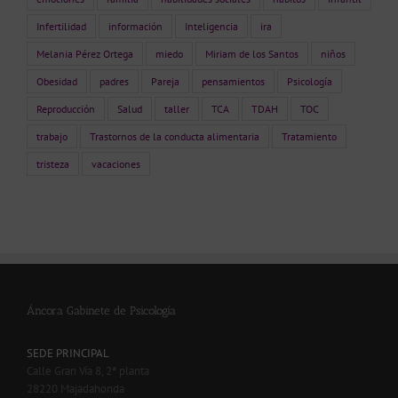
Infertilidad
información
Inteligencia
ira
Melania Pérez Ortega
miedo
Miriam de los Santos
niños
Obesidad
padres
Pareja
pensamientos
Psicología
Reproducción
Salud
taller
TCA
TDAH
TOC
trabajo
Trastornos de la conducta alimentaria
Tratamiento
tristeza
vacaciones
Áncora Gabinete de Psicología
SEDE PRINCIPAL
Calle Gran Vía 8, 2ª planta
28220 Majadahonda