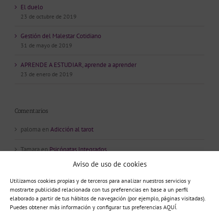
El duelo
23 de octubre de 2019
Gestión del Malestar Cotidiano
31 de mayo de 2019
APRENDE A ESTUDIAR, aprende a aprender
23 de enero de 2019
Comentarios
paloma
en
Adicción al tarot
Tamara
en
Psicópatas Integrados
Aviso de uso de cookies
Susana
en
Adicción al tarot
Utilizamos cookies propias y de terceros para analizar nuestros servicios y
Lola
en
Adicción al tarot
mostrarte publicidad relacionada con tus preferencias en base a un perfil
elaborado a partir de tus hábitos de navegación (por ejemplo, páginas visitadas).
Puedes obtener más información y configurar tus preferencias AQUÍ.
Nadia
en
Adicción al tarot