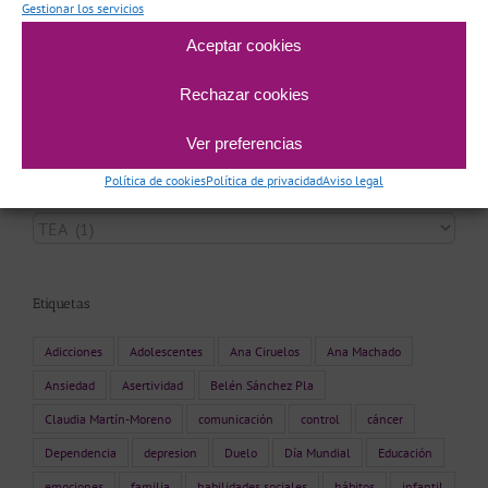
Gestionar los servicios
Aceptar cookies
Archivo
Rechazar cookies
Archivo
Ver preferencias
Política de cookies
Política de privacidad
Aviso legal
Categorías
Categorías
Etiquetas
Adicciones
Adolescentes
Ana Ciruelos
Ana Machado
Ansiedad
Asertividad
Belén Sánchez Pla
Claudia Martín-Moreno
comunicación
control
cáncer
Dependencia
depresion
Duelo
Día Mundial
Educación
emociones
familia
habilidades sociales
hábitos
infantil