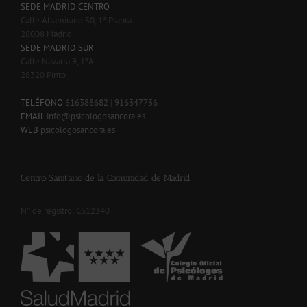
SEDE MADRID CENTRO
Calle Altamirano 50, 1ª Planta
28008 Madrid
SEDE MADRID SUR
Calle Navarra 9, 1ºA
28320 Pinto
-
TELÉFONO
616388682
|
916347736
EMAIL
info@psicologosancora.es
WEB
psicologosancora.es
Centro Sanitario de la Comunidad de Madrid
Nº de registro: CS12340
-