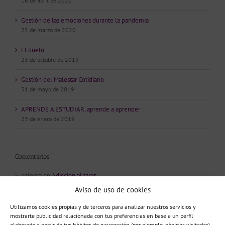
16 de abril de 2020
Gestión de las emociones durante la pandemia
25 de marzo de 2020
El duelo
23 de octubre de 2019
Gestión del Malestar Cotidiano
31 de mayo de 2019
APRENDE A ESTUDIAR, aprende a aprender
23 de enero de 2019
Comentarios
paloma
en
Adicción al tarot
Aviso de uso de cookies
Tamara
en
Psicópatas Integrados
Utilizamos cookies propias y de terceros para analizar nuestros servicios y
mostrarte publicidad relacionada con tus preferencias en base a un perfil
Susana
en
Adicción al tarot
elaborado a partir de tus hábitos de navegación (por ejemplo, páginas visitadas).