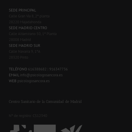
SEDE PRINCIPAL
Calle Gran Vía 8, 2ª planta
28220 Majadahonda
SEDE MADRID CENTRO
Calle Altamirano 50, 1ª Planta
28008 Madrid
SEDE MADRID SUR
Calle Navarra 9, 1ºA
28320 Pinto
-
TELÉFONO
616388682
|
916347736
EMAIL
info@psicologosancora.es
WEB
psicologosancora.es
Centro Sanitario de la Comunidad de Madrid
Nº de registro: CS12340
-