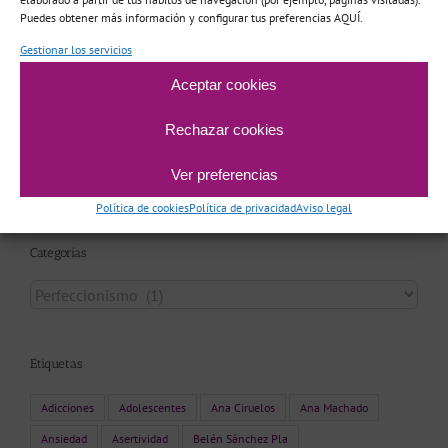
Puedes obtener más información y configurar tus preferencias AQUÍ.
Lola
en
Adicción al tarot
Gestionar los servicios
Nadia
en
Adicción al tarot
Aceptar cookies
Rechazar cookies
Archivo
Ver preferencias
Archivo
Política de cookies
Política de privacidad
Aviso legal
Categorías
Categorías
Etiquetas
Adicciones
Adolescentes
Ana Ciruelos
Ana Machado
Ansiedad
Asertividad
Belén Sánchez Pla