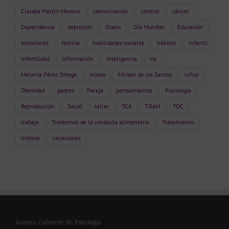
Claudia Martín-Moreno
comunicación
control
cáncer
Dependencia
depresion
Duelo
Día Mundial
Educación
emociones
familia
habilidades sociales
hábitos
infantil
Infertilidad
información
Inteligencia
ira
Melania Pérez Ortega
miedo
Miriam de los Santos
niños
Obesidad
padres
Pareja
pensamientos
Psicología
Reproducción
Salud
taller
TCA
TDAH
TOC
trabajo
Trastornos de la conducta alimentaria
Tratamiento
tristeza
vacaciones
Áncora Gabinete de Psicología