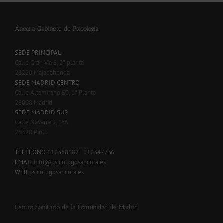
Áncora Gabinete de Psicología
SEDE PRINCIPAL
Calle Gran Vía 8, 2ª planta
28220 Majadahonda
SEDE MADRID CENTRO
Calle Altamirano 50, 1ª Planta
28008 Madrid
SEDE MADRID SUR
Calle Navarra 9, 1ºA
28320 Pinto
-
TELÉFONO
616388682
|
916347736
EMAIL
info@psicologosancora.es
WEB
psicologosancora.es
Centro Sanitario de la Comunidad de Madrid