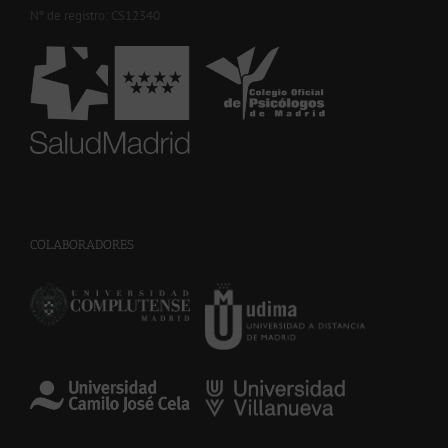
Nº de registro: CS12340
-
COLABORADORES