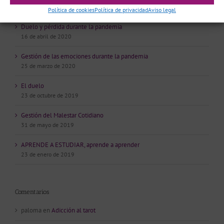
Últimas entradas
Política de cookies
Política de privacidad
Aviso legal
Duelo y pérdida durante la pandemia
16 de abril de 2020
Gestión de las emociones durante la pandemia
25 de marzo de 2020
El duelo
23 de octubre de 2019
Gestión del Malestar Cotidiano
31 de mayo de 2019
APRENDE A ESTUDIAR, aprende a aprender
23 de enero de 2019
Comentarios
paloma
en
Adicción al tarot