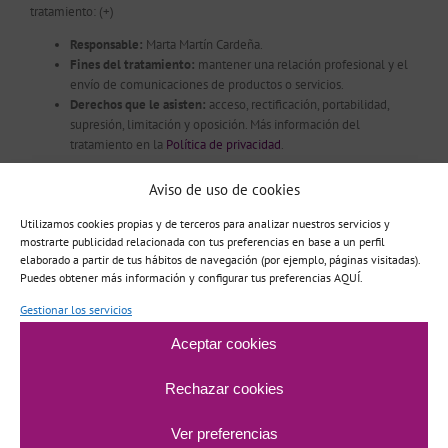
tratamiento:
(+)
Responsable:
Marta Martín Cardeña.
Fines del tratamiento:
mantener una relación profesional y el
envío de comunicaciones de productos o servicios.
Derechos que le asisten:
acceso, rectificación, portabilidad,
supresión, limitación y oposición. Más información del
tratamiento en la
Política de privacidad
.
Acepto el tratamiento de mis datos para las
Aviso de uso de cookies
finalidades descritas
*
Utilizamos cookies propias y de terceros para analizar nuestros servicios y
mostrarte publicidad relacionada con tus preferencias en base a un perfil
elaborado a partir de tus hábitos de navegación (por ejemplo, páginas visitadas).
Puedes obtener más información y configurar tus preferencias AQUÍ.
Este sitio usa Akismet para reducir el spam.
Aprende cómo se procesan
Gestionar los servicios
los datos de tus comentarios.
Aceptar cookies
Rechazar cookies
Ver preferencias