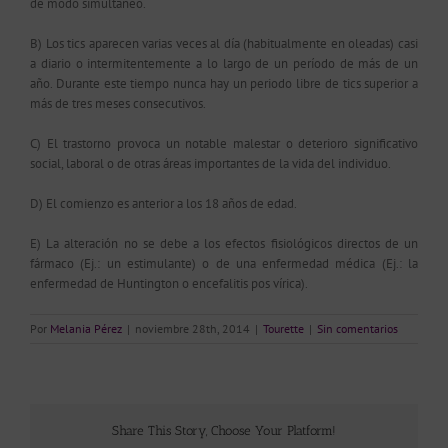
de modo simultáneo.
B) Los tics aparecen varias veces al día (habitualmente en oleadas) casi
a diario o intermitentemente a lo largo de un período de más de un
año. Durante este tiempo nunca hay un periodo libre de tics superior a
más de tres meses consecutivos.
C) El trastorno provoca un notable malestar o deterioro significativo
social, laboral o de otras áreas importantes de la vida del individuo.
D) El comienzo es anterior a los 18 años de edad.
E) La alteración no se debe a los efectos fisiológicos directos de un
fármaco (Ej.: un estimulante) o de una enfermedad médica (Ej.: la
enfermedad de Huntington o encefalitis pos vírica).
Por
Melania Pérez
|
noviembre 28th, 2014
|
Tourette
|
Sin comentarios
Share This Story, Choose Your Platform!