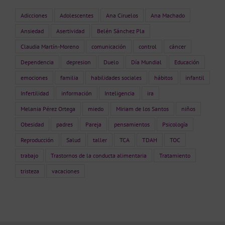
Adicciones
Adolescentes
Ana Ciruelos
Ana Machado
Ansiedad
Asertividad
Belén Sánchez Pla
Claudia Martín-Moreno
comunicación
control
cáncer
Dependencia
depresion
Duelo
Día Mundial
Educación
emociones
familia
habilidades sociales
hábitos
infantil
Infertilidad
información
Inteligencia
ira
Melania Pérez Ortega
miedo
Miriam de los Santos
niños
Obesidad
padres
Pareja
pensamientos
Psicología
Reproducción
Salud
taller
TCA
TDAH
TOC
trabajo
Trastornos de la conducta alimentaria
Tratamiento
tristeza
vacaciones