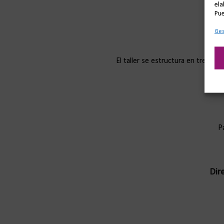
ela
Pue
Ges
El taller se estructura en tres ses
P
Dir