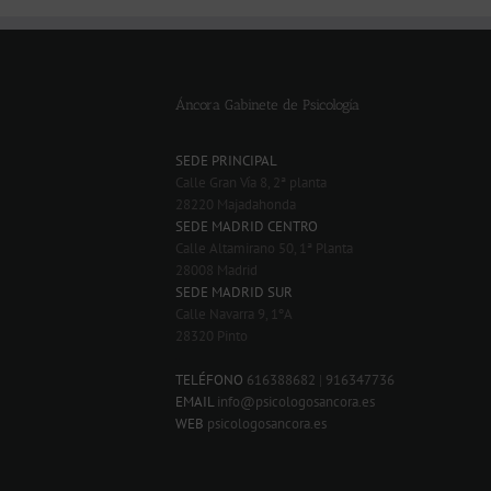
Áncora Gabinete de Psicología
SEDE PRINCIPAL
Calle Gran Vía 8, 2ª planta
28220 Majadahonda
SEDE MADRID CENTRO
Calle Altamirano 50, 1ª Planta
28008 Madrid
SEDE MADRID SUR
Calle Navarra 9, 1ºA
28320 Pinto
-
TELÉFONO
616388682
|
916347736
EMAIL
info@psicologosancora.es
WEB
psicologosancora.es