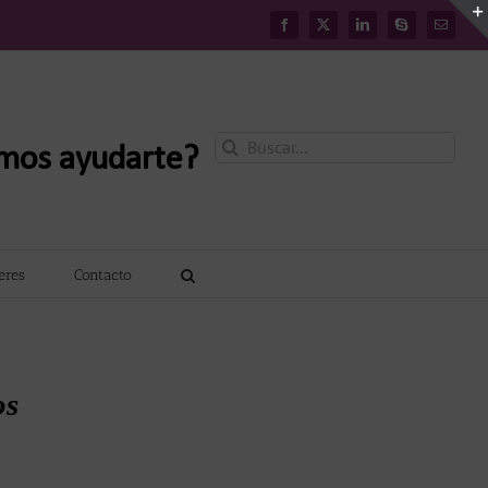
Facebook
X
LinkedIn
Skype
Correo
electróni
Buscar:
mos ayudarte?
leres
Contacto
os