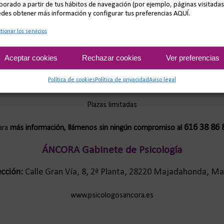
borado a partir de tus hábitos de navegación (por ejemplo, páginas visitadas
des obtener más información y configurar tus preferencias AQUÍ.
Taller de emociones para niños de 3 a 9 años.
tionar los servicios
Aceptar cookies
Rechazar cookies
Ver preferencias
iones, de 19:30 a 20:30, en la sede principal de Áncora Gabinete de Psic
Política de cookies
Política de privacidad
Aviso legal
Precio: 10€/sesión
Plazas limitadas
616 38 86 
ara
más información, llámenos sin ningún compromiso al
ÁNCORA Gabinete de Psicología
ección:
Calle Gran Vía, 8, 2ª Planta, 28220 Majadahonda, Ma
www.psicologosancora.es