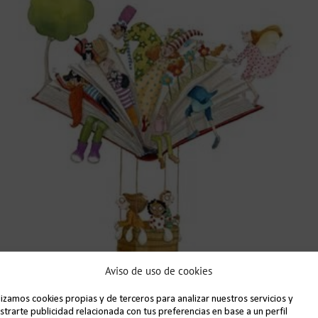
Aviso de uso de cookies
lizamos cookies propias y de terceros para analizar nuestros servicios y
car y gestionar las emociones es fundamental para e
trarte publicidad relacionada con tus preferencias en base a un perfil