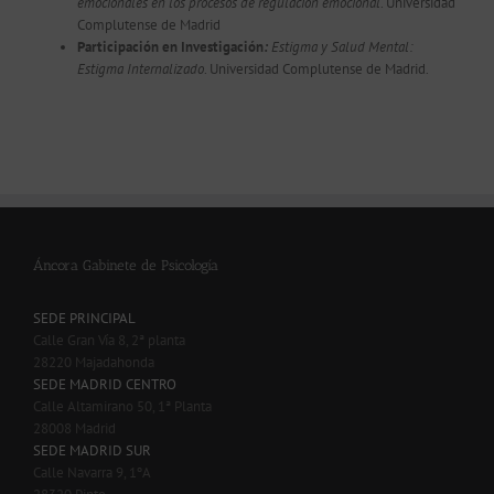
emocionales en los procesos de regulación emocional
. Universidad
Complutense de Madrid
Participación en Investigación
:
Estigma
y Salud Mental:
Estigma Internalizado
. Universidad Complutense de Madrid.
Áncora Gabinete de Psicología
SEDE PRINCIPAL
Calle Gran Vía 8, 2ª planta
28220 Majadahonda
SEDE MADRID CENTRO
Calle Altamirano 50, 1ª Planta
28008 Madrid
SEDE MADRID SUR
Calle Navarra 9, 1ºA