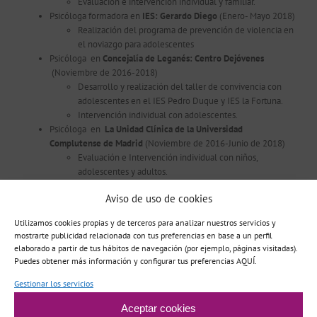
Evaluación e intervención individual y familiar.
Psicóloga formadora en
IES: Gerardo
Diego
(Enero- Mayo 2018)
Realización del programa de prevención de violencia en
el noviazgo para adolescentes
Psicóloga en
Concejalía de Leganés: Centro Dejóvenes
(Noviembre de 2016-2018)
Desarrollo y realización del taller de convivencia con
adolescentes en el IES Pedro Duque y IES la Fortuna.
Intervención individual con adolescentes.
Psicóloga en
La Unidad Clínica de la Universidad
Complutense de Madrid
(Noviembre de 2016-Junio de 2018)
Evaluación e Intervención individual con niños,
adolescentes y adultos.
Psicóloga en
IES: Juan de Herrera
(Enero-Junio de 2017)
Aviso de uso de cookies
Evaluación e Intervención individual con adolescentes.
Psicóloga en
Residencia “El Quijobar”: Apanid
(Enero-Junio de
Utilizamos cookies propias y de terceros para analizar nuestros servicios y
2017)
mostrarte publicidad relacionada con tus preferencias en base a un perfil
Rehabilitación social de personas con discapacidad
elaborado a partir de tus hábitos de navegación (por ejemplo, páginas visitadas).
intelectual.
Puedes obtener más información y configurar tus preferencias AQUÍ.
Desarrollo y formación del taller de habilidades sociales.
Gestionar los servicios
FORMACIÓN COMPLEMENTARIA
Aceptar cookies